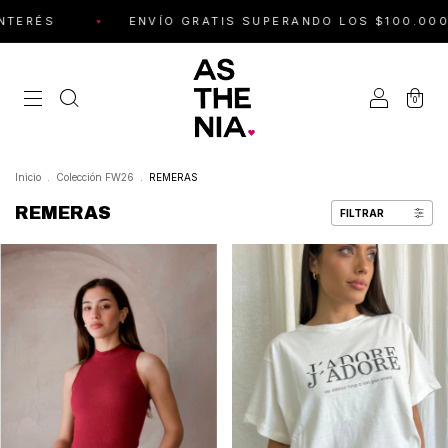
ENVÍO GRATIS SUPERANDO LOS $100.000 · 10% OFF POR
0
Inicio
.
Colección FW26
.
REMERAS
REMERAS
FILTRAR