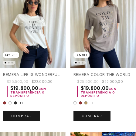
14
%
OFF
14
%
OFF
REMERA LIFE IS WONDERFUL
REMERA COLOR THE WORLD
$25.500,00
$25.500,00
$22.000,00
$22.000,00
$19.800,00
$19.800,00
CON
CON
TRANSFERENCIA O
TRANSFERENCIA O
DEPÓSITO
DEPÓSITO
+1
+1
COMPRAR
COMPRAR