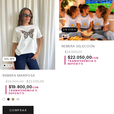
SIN STOCK
REMERA SELECCIÓN
$24.500,00
$22.050,00
CON
14
%
OFF
TRANSFERENCIA O
DEPÓSITO
REMERA MARIPOSA
$25.500,00
$22.000,00
$19.800,00
CON
TRANSFERENCIA O
DEPÓSITO
+1
COMPRAR