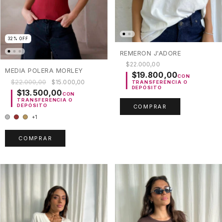
32
%
OFF
REMERON J'ADORE
$22.000,00
MEDIA POLERA MORLEY
$19.800,00
CON
$22.000,00
$15.000,00
TRANSFERENCIA O
DEPÓSITO
$13.500,00
CON
TRANSFERENCIA O
DEPÓSITO
COMPRAR
+1
COMPRAR