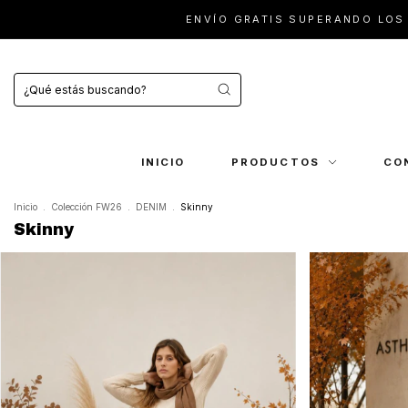
ENVÍO GRATIS SUPERANDO LOS $100.000
INICIO
PRODUCTOS
CO
Inicio
.
Colección FW26
.
DENIM
.
Skinny
Skinny