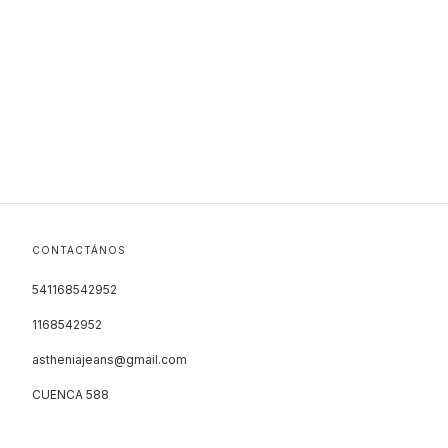
CONTACTÁNOS
541168542952
1168542952
astheniajeans@gmail.com
CUENCA 588